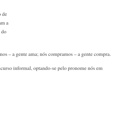
o de
am a
 do
amos – a gente ama; nós compramos – a gente compra.
iscurso informal, optando-se pelo pronome nós em