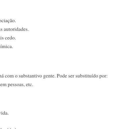
ociação.
as autoridades.
is cedo.
uímica.
á com o substantivo gente. Pode ser substituído por:
tem pessoas, etc.
vida.