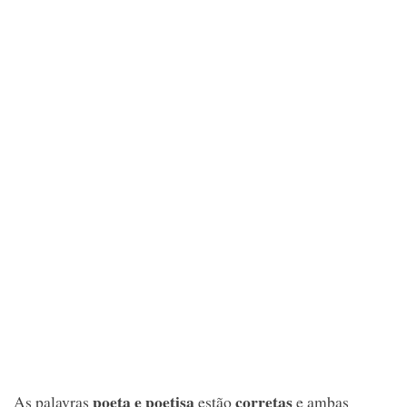
poeta e poetisa
corretas
As palavras
estão
e ambas