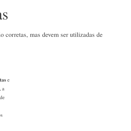
as
ão corretas, mas devem ser utilizadas de
tas
e
, a
ade
os