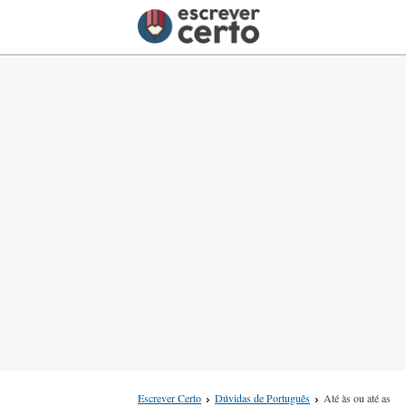
Escrever Certo
Dúvidas de Português
Até às ou até as