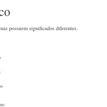
ico
 mas possuem significados diferentes.
a
a
as
te.