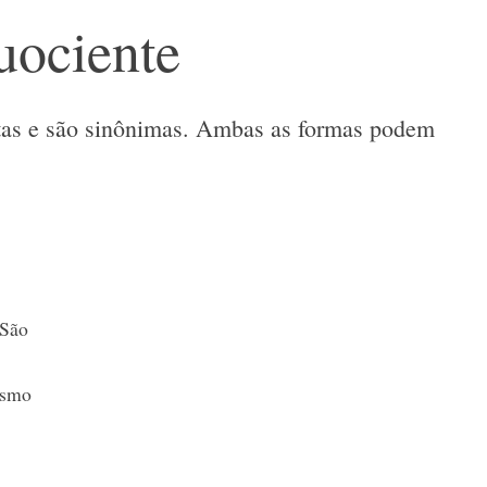
uociente
etas e são sinônimas. Ambas as formas podem
 São
esmo