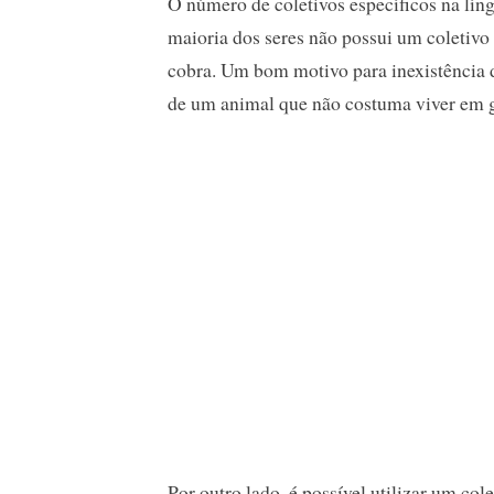
O número de coletivos específicos na lín
maioria dos seres não possui um coletivo
cobra. Um bom motivo para inexistência de
de um animal que não costuma viver em 
Por outro lado, é possível utilizar um co