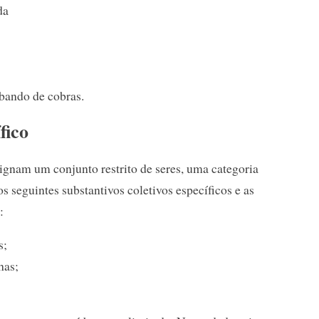
da
 bando de cobras.
fico
signam um conjunto restrito de seres, uma categoria
s seguintes substantivos coletivos específicos e as
:
s;
has;