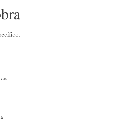
obra
ecífico.
ivos
da