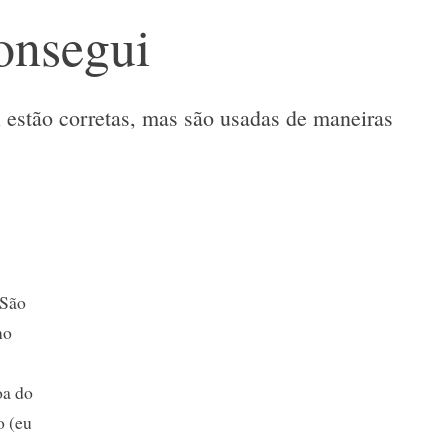
onsegui
 estão corretas, mas são usadas de maneiras
 São
mo
oa do
o (eu