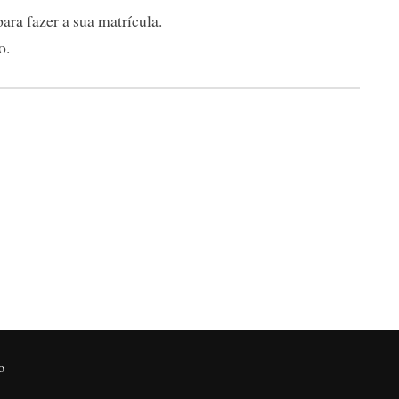
ara fazer a sua matrícula.
o.
o