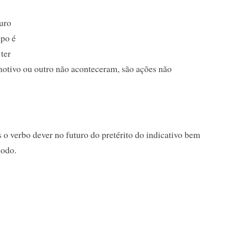
uro
mpo é
ter
otivo ou outro não aconteceram, são ações não
 o verbo dever no futuro do pretérito do indicativo bem
odo.