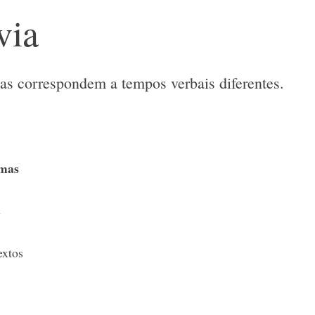
via
as correspondem a tempos verbais diferentes.
rmas
e
extos