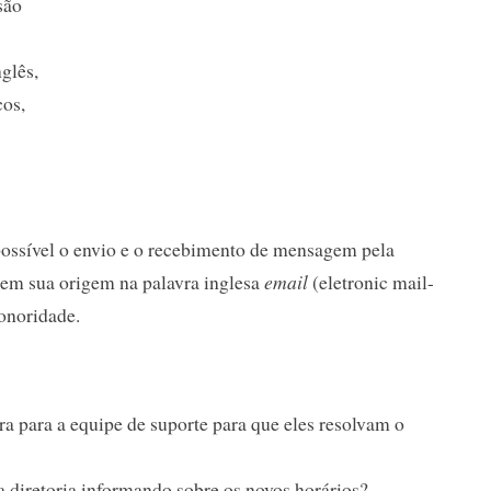
são
glês,
cos,
possível o envio e o recebimento de mensagem pela
em sua origem na palavra inglesa
email
(eletronic mail-
sonoridade.
ra para a equipe de suporte para que eles resolvam o
 diretoria informando sobre os novos horários?