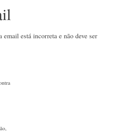
il
a email está incorreta e não deve ser
ontra
ão,