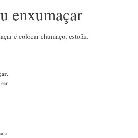
u enxumaçar
çar é colocar chumaço, estofar.
çar
.
 ser
na o