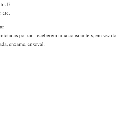
to. É
 etc.
ar
en-
x
 iniciadas por
receberem uma consoante
, em vez do
xada, enxame, enxoval.