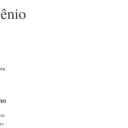
ênio
vra
no
que
ro