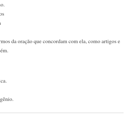
no.
os
a
rmos da oração que concordam com ela, como artigos e
bém.
ca.
gênio.