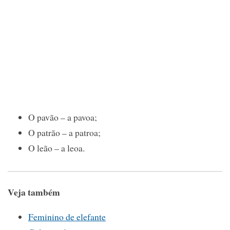
O pavão – a pavoa;
O patrão – a patroa;
O leão – a leoa.
Veja também
Feminino de elefante