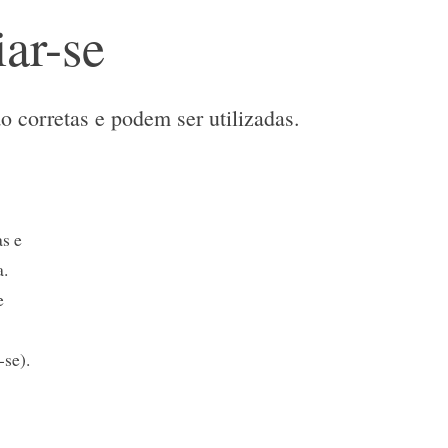
iar-se
ão corretas e podem ser utilizadas.
as e
a.
e
-se).