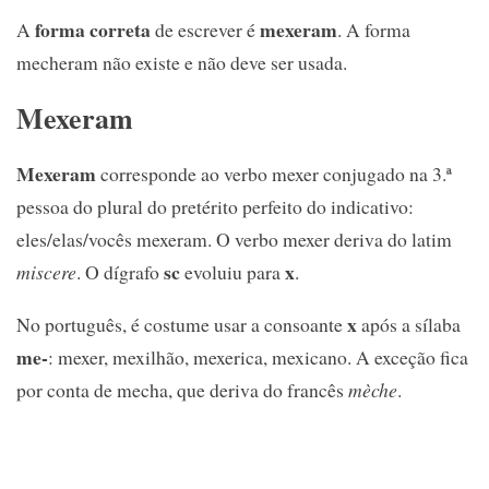
forma correta
mexeram
A
de escrever é
. A forma
mecheram não existe e não deve ser usada.
Mexeram
Mexeram
corresponde ao verbo mexer conjugado na 3.ª
pessoa do plural do pretérito perfeito do indicativo:
eles/elas/vocês mexeram. O verbo mexer deriva do latim
sc
x
miscere
. O dígrafo
evoluiu para
.
x
No português, é costume usar a consoante
após a sílaba
me-
: mexer, mexilhão, mexerica, mexicano. A exceção fica
por conta de mecha, que deriva do francês
mèche
.