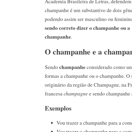
Academia Brasileira de Letras, defendem
champanhe é um substantivo de dois gêne
podendo assim ser masculino ou feminin
sendo correto dizer o champanhe ou a
champanhe
.
O champanhe e a champa
champanhe
Sendo
considerado como um s
formas a champanhe ou o champanhe. O s
originário da região de Champagne, na Fr
francesa
champagne
e sendo champanhe a
Exemplos
Vou trazer a champanhe para a com
Vou trazer o champanhe para a com