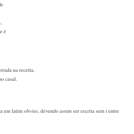
de
o
,
e é
rrada na receita.
o casal.
ra em latim
obvius
, devendo assim ser escrita sem i entre