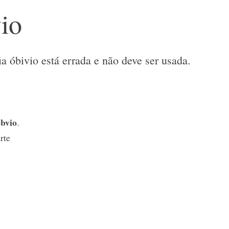
io
ia óbivio está errada e não deve ser usada.
óbvio
.
rte