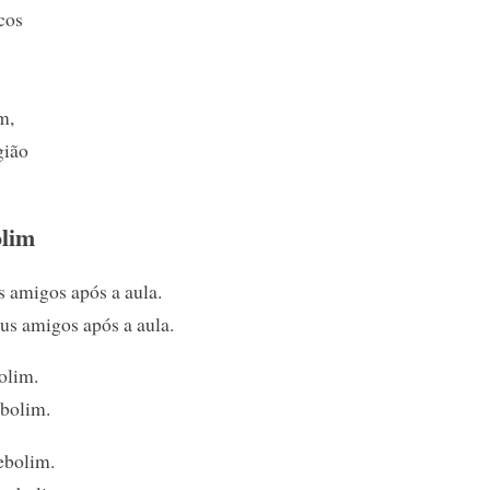
cos
m,
gião
olim
 amigos após a aula.
s amigos após a aula.
olim.
bolim.
ebolim.