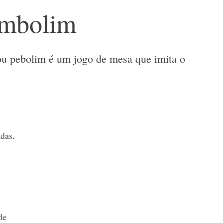
imbolim
 ou pebolim é um jogo de mesa que imita o
das.
de