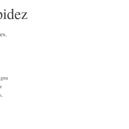
pidez
es.
igna
e
o,