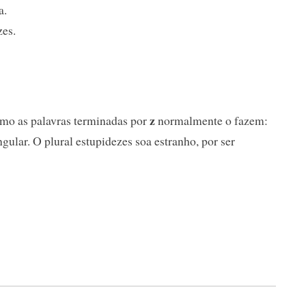
a.
zes.
z
omo as palavras terminadas por
normalmente o fazem:
gular. O plural estupidezes soa estranho, por ser