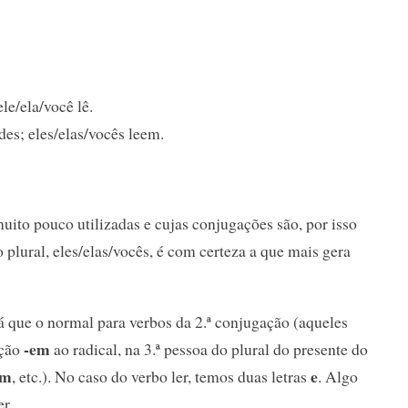
ele/ela/você lê.
des; eles/elas/vocês leem.
muito pouco utilizadas e cujas conjugações são, por isso
plural, eles/elas/vocês, é com certeza a que mais gera
á que o normal para verbos da 2.ª conjugação (aqueles
-em
ação
ao radical, na 3.ª pessoa do plural do presente do
em
e
, etc.). No caso do verbo ler, temos duas letras
. Algo
r.