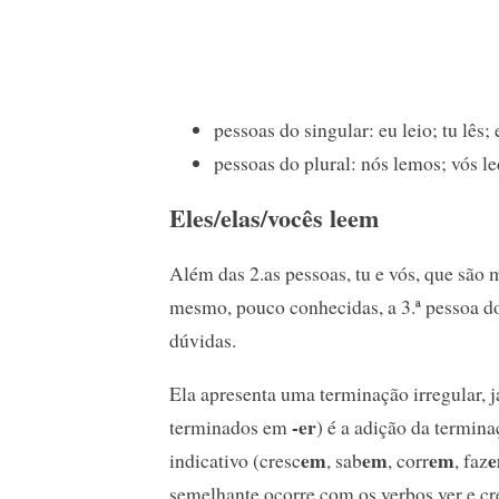
pessoas do singular: eu leio; tu lês; 
pessoas do plural: nós lemos; vós le
Eles/elas/vocês leem
Além das 2.as pessoas, tu e vós, que são 
mesmo, pouco conhecidas, a 3.ª pessoa do 
dúvidas.
Ela apresenta uma terminação irregular, j
-er
terminados em
) é a adição da termin
em
em
em
indicativo (cresc
, sab
, corr
, faz
semelhante ocorre com os verbos ver e cre