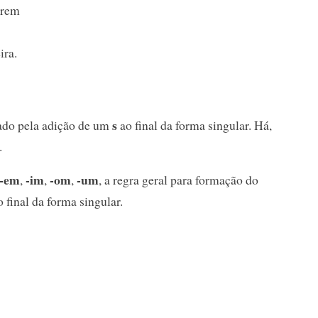
erem
ira.
s
mado pela adição de um
ao final da forma singular. Há,
.
-em
-im
-om
-um
,
,
,
, a regra geral para formação do
 final da forma singular.