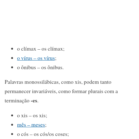
o clímax – os clímax;
o vírus – os vírus
;
o ônibus – os ônibus.
Palavras monossilábicas, como xis, podem tanto
permanecer invariáveis, como formar plurais com a
-es
terminação
.
o xis – os xis;
mês – meses
;
o cós – os cós/os coses;