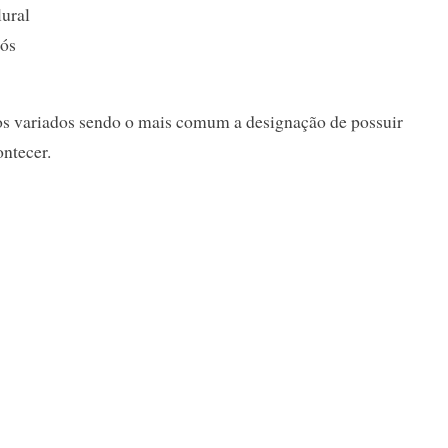
lural
nós
dos variados sendo o mais comum a designação de possuir
ontecer.