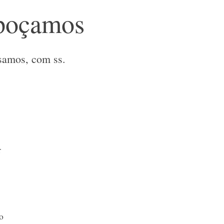
poçamos
ssamos, com ss.
r
o