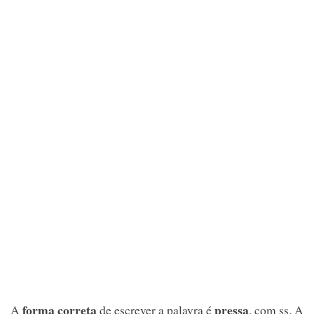
forma correta
pressa
A
de escrever a palavra é
, com ss. A