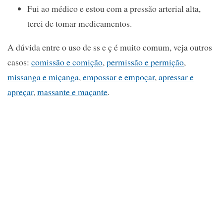
Fui ao médico e estou com a pressão arterial alta,
terei de tomar medicamentos.
A dúvida entre o uso de ss e ç é muito comum, veja outros
casos:
comissão e comição
,
permissão e permição
,
missanga e miçanga
,
empossar e empoçar
,
apressar e
apreçar
,
massante e maçante
.