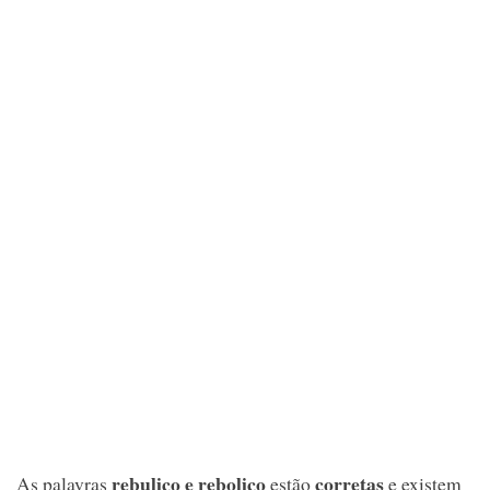
rebuliço e reboliço
corretas
As palavras
estão
e existem