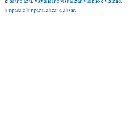
z:
asar e azar
,
visualisar e visualizar
,
visinho e vizinho
,
limpesa e limpeza
,
alizar e alisar
.