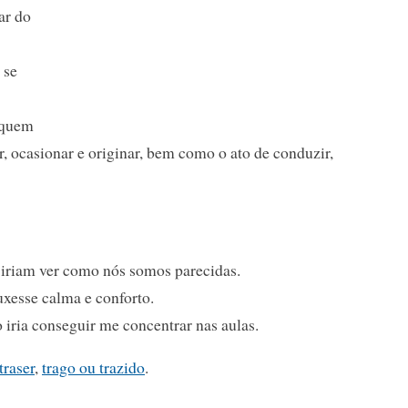
ar do
 se
 quem
r, ocasionar e originar, bem como o ato de conduzir,
s iriam ver como nós somos parecidas.
uxesse calma e conforto.
 iria conseguir me concentrar nas aulas.
traser
,
trago ou trazido
.