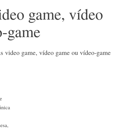
ideo game, vídeo
o-game
as video game, vídeo game ou vídeo-game
de
 única
esa,