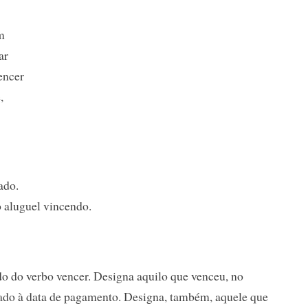
m
ar
vencer
,
ado.
o aluguel vincendo.
ado do verbo vencer. Designa aquilo que venceu, no
gado à data de pagamento. Designa, também, aquele que