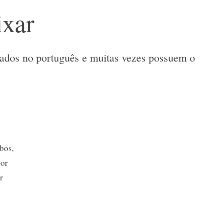
ixar
izados no português e muitas vezes possuem o
bos,
por
r