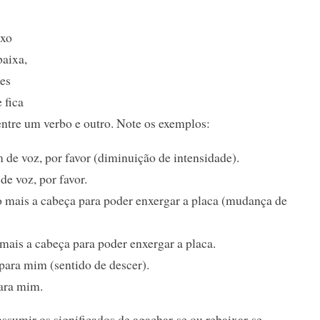
ixo
baixa,
ses
 fica
entre um verbo e outro. Note os exemplos:
 de voz, por favor (diminuição de intensidade).
de voz, por favor.
 mais a cabeça para poder enxergar a placa (mudança de
mais a cabeça para poder enxergar a placa.
 para mim (sentido de descer).
para mim.
ssumir os significados de agachar-se ou rebaixar-se,