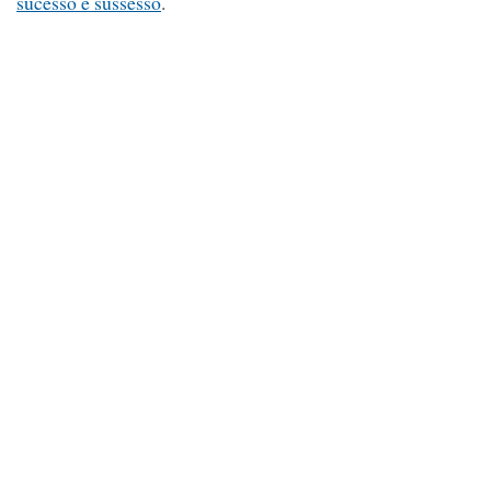
sucesso e sussesso
.