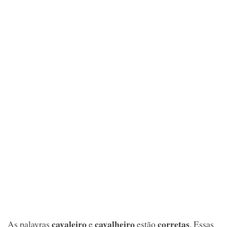
cavaleiro
cavalheiro
corretas
As palavras
e
estão
. Essas