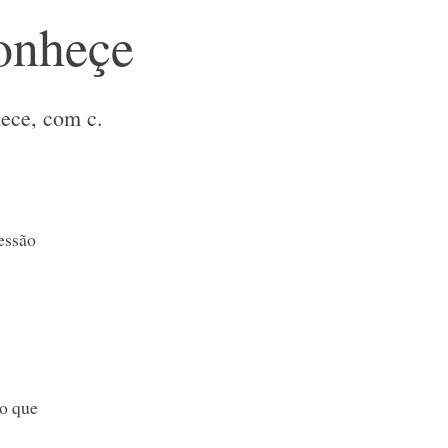
onheçe
hece, com c.
essão
o que