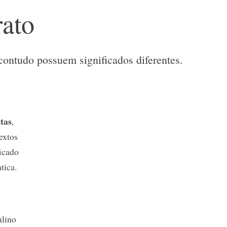
rato
 contudo possuem significados diferentes.
tas
,
extos
ficado
tica.
ulino