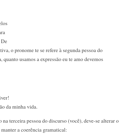
elos
ara
. De
iva, o pronome te se refere à segunda pessoa do
ita, quanto usamos a expressão eu te amo devemos
iver!
zão da minha vida.
 na terceira pessoa do discurso (você), deve-se alterar o
 manter a coerência gramatical: