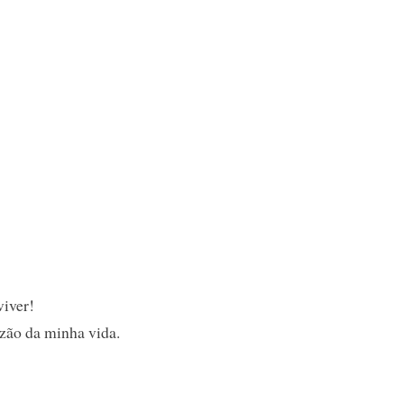
viver!
azão da minha vida.