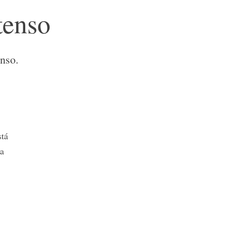
tenso
enso.
stá
ua