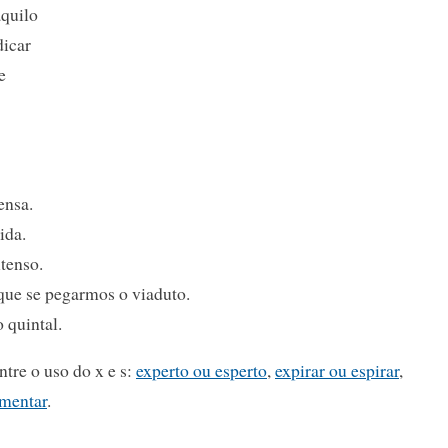
aquilo
dicar
e
ensa.
ida.
xtenso.
que se pegarmos o viaduto.
 quintal.
tre o uso do x e s:
experto ou esperto
,
expirar ou espirar
,
imentar
.