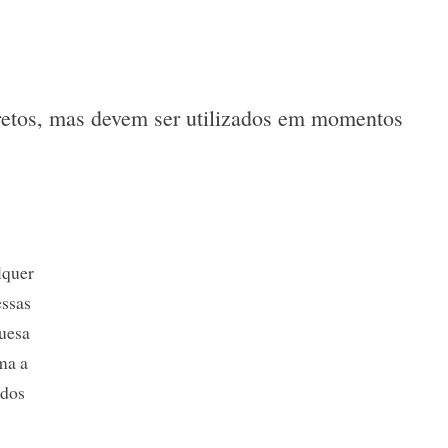
rretos, mas devem ser utilizados em momentos
lquer
essas
guesa
ma a
ados