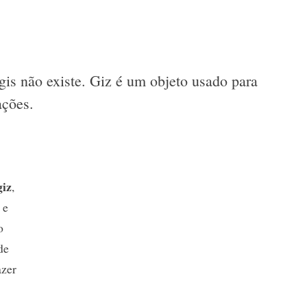
gis não existe. Giz é um objeto usado para
ações.
giz
,
 e
o
de
azer