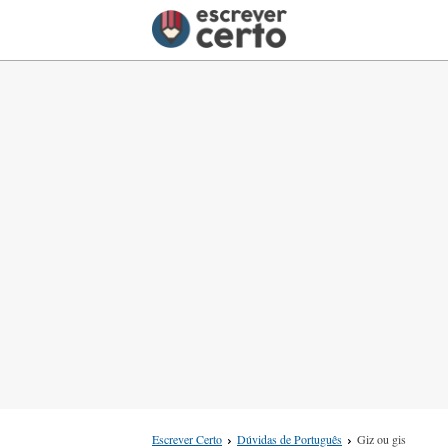
Escrever Certo
Dúvidas de Português
Giz ou gis