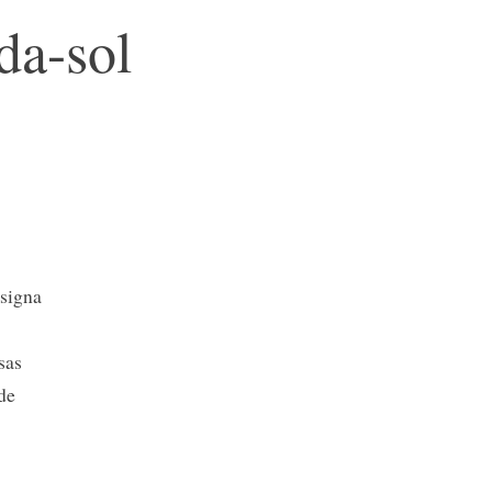
da-sol
esigna
sas
de