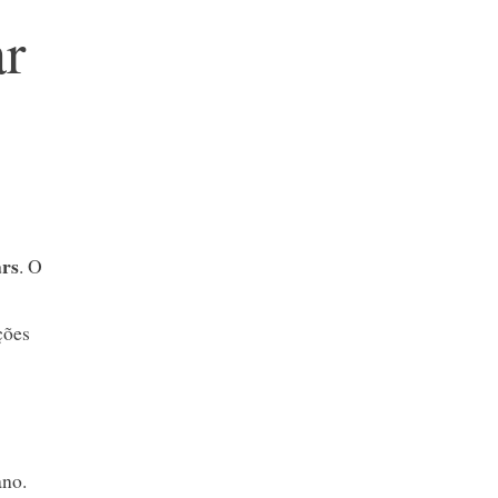
ar
rs
. O
ções
ano.