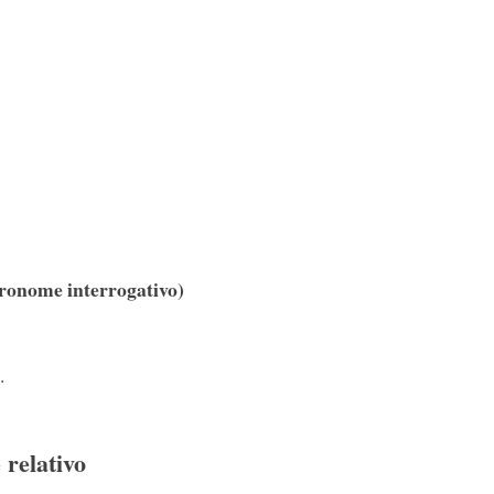
ronome interrogativo)
.
relativo