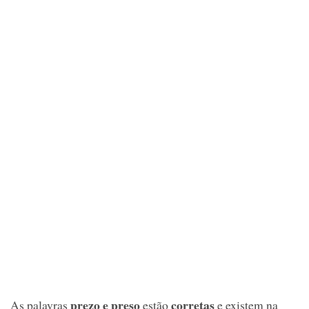
prezo e preso
corretas
As palavras
estão
e existem na