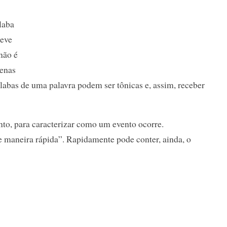
ílaba
deve
não é
penas
ílabas de uma palavra podem ser tônicas e, assim, receber
to, para caracterizar como um evento ocorre.
 maneira rápida”. Rapidamente pode conter, ainda, o