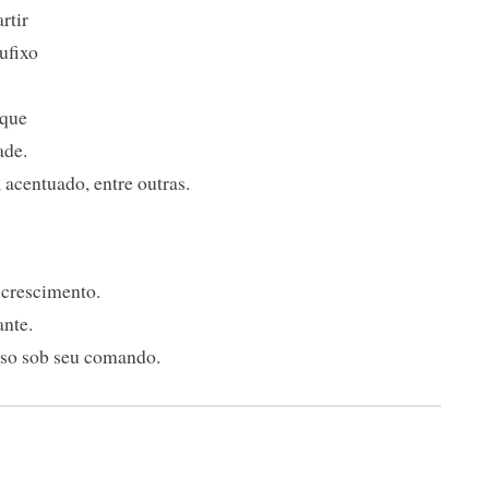
rtir
sufixo
 que
ade.
 acentuado, entre outras.
crescimento.
nte.
oso sob seu comando.