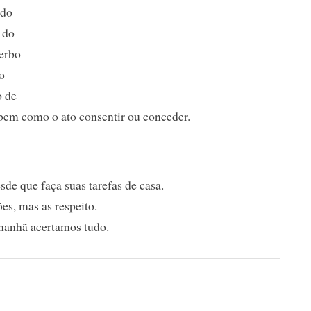
 do
 do
verbo
o
o de
 bem como o ato consentir ou conceder.
sde que faça suas tarefas de casa.
es, mas as respeito.
manhã acertamos tudo.