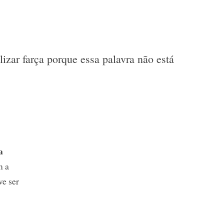
lizar farça porque essa palavra não está
a
m a
ve ser