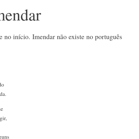
mendar
 no início. Imendar não existe no português
do
da.
se
gir,
lguns