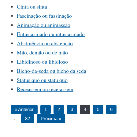
Cinta ou sinta
Fascinação ou fassinação
Animação ou animassão
Entusiasmado ou intusiasmado
Abstinência ou abstenção
Mão, demão ou de mão
Libidinoso ou libidioso
Bicho-da-seda ou bicho da seda
Status quo ou statu quo
Receassem ou receiassem
« Anterior
1
2
3
4
5
6
…
82
Próxima »