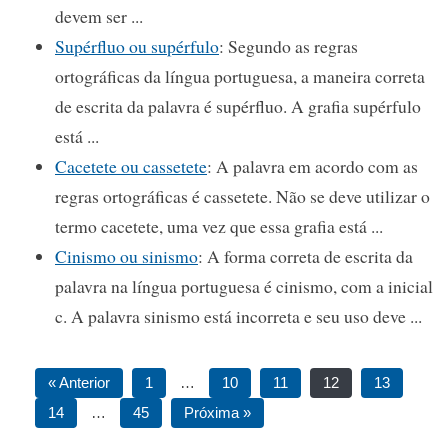
devem ser ...
Supérfluo ou supérfulo
: Segundo as regras
ortográficas da língua portuguesa, a maneira correta
de escrita da palavra é supérfluo. A grafia supérfulo
está ...
Cacetete ou cassetete
: A palavra em acordo com as
regras ortográficas é cassetete. Não se deve utilizar o
termo cacetete, uma vez que essa grafia está ...
Cinismo ou sinismo
: A forma correta de escrita da
palavra na língua portuguesa é cinismo, com a inicial
c. A palavra sinismo está incorreta e seu uso deve ...
« Anterior
1
…
10
11
12
13
14
…
45
Próxima »